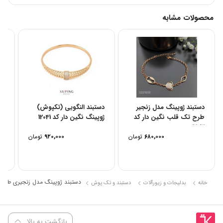
محصولات مشابه
دستبند ژوپینگ مدل زنجیر
دستبند النگویی (تکپوش)
دس
طرح تک قلب نگین دار کد
ژوپینگ نگین دار کد 12041
(ت
12012
نگی
۶۸۰,۰۰۰
تومان
۹۲۰,۰۰۰
تومان
دستبند ژوپینگ مدل زنجیری طرح کارتی
خانه
بدلیجات و زیورآلات
دستبند و تک پوش
بازگشت به بالا