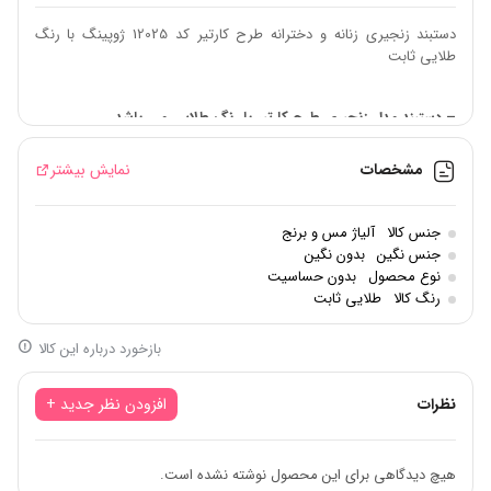
دستبند زنجیری زنانه و دخترانه طرح کارتیر کد 12025 ژوپینگ با رنگ
طلایی ثابت
– دستبند مدل زنجیری طرح کارتیر با رنگ طلایی می باشد.
– قفل دستبند مدل قلاب فنری می باشد.
مشخصات
نمایش بیشتر
– جنس از آلیاز مس و برنج با روکش آب طلا بوده و هیچگونه
حساسیتی ندارد.
جنس کالا
آلیاژ مس و برنج
جنس نگین
بدون نگین
– رنگ دستبند در صورت نگهداری صحیح غیر قابل تغییر و ثابت می
نوع محصول
بدون حساسیت
باشد.
رنگ کالا
طلایی ثابت
– بر اساس نمونه واقعی طرحهای موجود در بازار طلا ساخته شده است.
بازخورد درباره این کالا
– شرایط نگهداری: دور از عطر، اکسیدان، رنگ مو و سایر مواد شیمیایی
نگهداری شود.
نظرات
افزودن نظر جدید +
– ساخت شرکت ژوپینگ چین می باشد.
هیچ دیدگاهی برای این محصول نوشته نشده است.