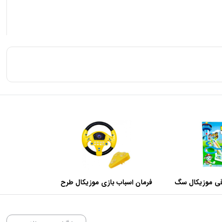
رقی موزیکال سگ
فرمان اسباب بازی موزیکال طرح
گهبان
روی داشبورد کد KX1703