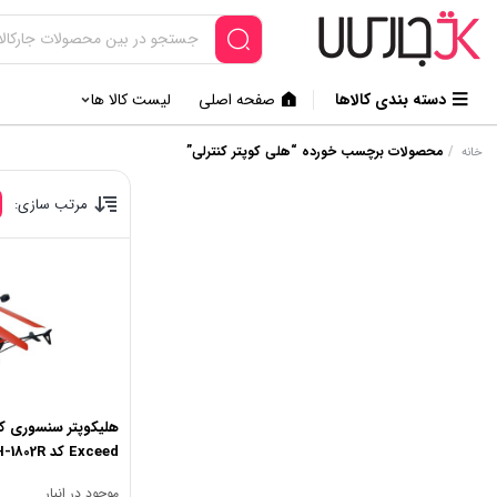
دسته بندی کالاها
صفحه اصلی
لیست کالا ها
/
محصولات برچسب خورده “هلی کوپتر کنترلی”
خانه
مرتب سازی:
هلیکوپتر سنسوری کن
Exceed کد LH-1802R
موجود در انبار