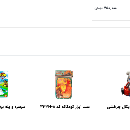
۷۵۰,۰۰۰
تومان
زیکال چرخشی
ست ابزار کودکانه کد 333H-8
سرسره و پله ب
9
وارداتی
های ن