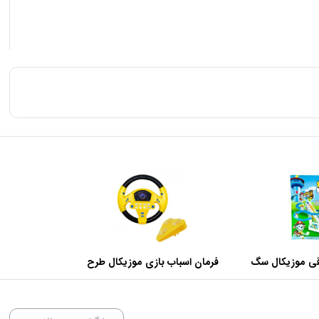
رقی موزیکال سگ
فرمان اسباب بازی موزیکال طرح
گهبان
روی داشبورد کد KX1703