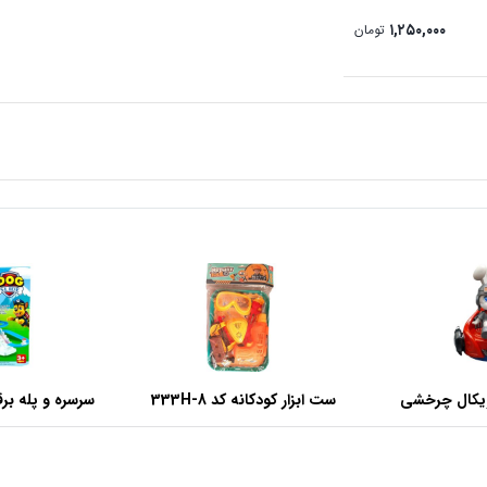
۱,۲۵۰,۰۰۰
تومان
زیکال چرخشی
ست ابزار کودکانه کد 333H-8
سرسره و پله ب
9
وارداتی
های ن